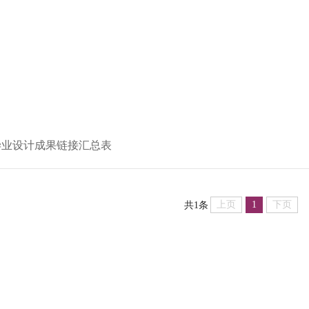
毕业设计成果链接汇总表
上页
1
下页
共1条