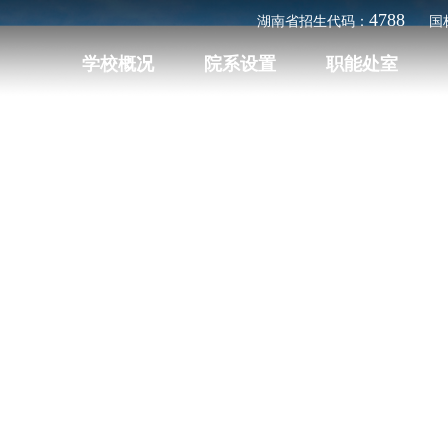
4788
湖南省招生代码：
国
学校概况
院系设置
职能处室