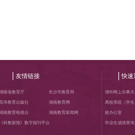
友情链接
快速
湖南省教育厅
长沙市教育局
湖外网上办事大
高等教育出版社
湖南教育网
离校系统（学生
湖南教育电视台
湖南教育新闻网
校办公室
《科教新报》数字报刊平台
毕业生成绩查询