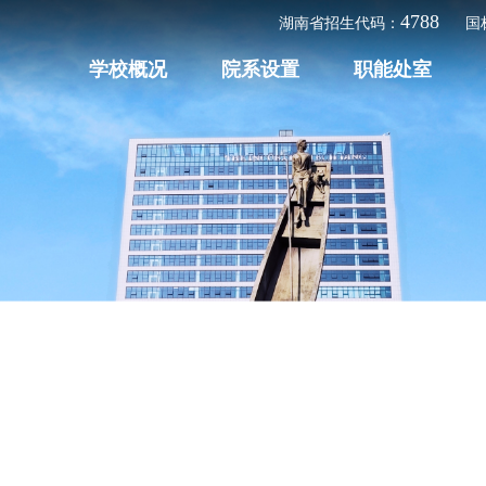
4788
湖南省招生代码：
国
学校概况
院系设置
职能处室