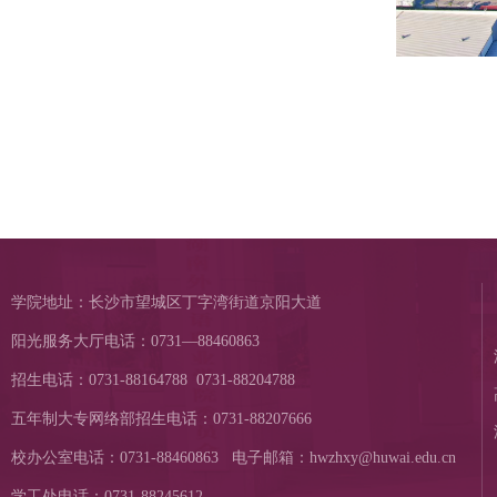
学院地址：长沙市望城区丁字湾街道京阳大道
阳光服务大厅电话：0731—88460863
招生电话：0731-88164788 0731-88204788
五年制大专网络部招生电话：0731-88207666
校办公室电话：0731-88460863 电子邮箱：hwzhxy@huwai.edu.cn
学工处电话：0731-88245612