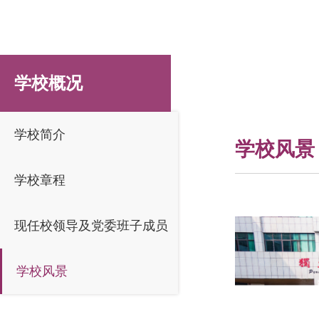
学校概况
学校简介
学校风景
学校章程
现任校领导及党委班子成员
学校风景