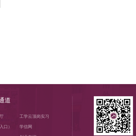
通道
厅
工学云顶岗实习
入口）
学信网