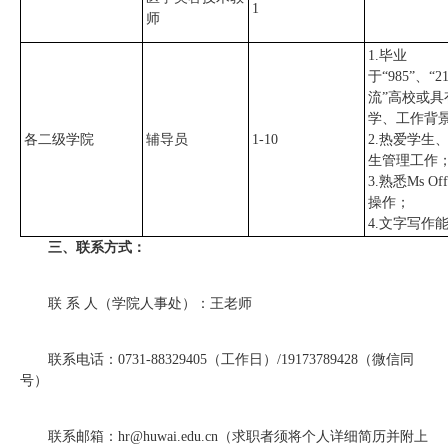
1
师
1.毕业
于“985”、“2
流”高校或具
学、工作背
各二级学院
辅导员
1-10
2.热爱学生
生管理工作
3.熟悉Ms O
操作；
4.文字写作
三、
联系方式：
联 系 人（学院人事处）：王老师
联系电话：0731-88329405（工作日）/19173789428（微信同
号）
联系邮箱：hr@huwai.edu.cn（求职者须将个人详细简历并附上