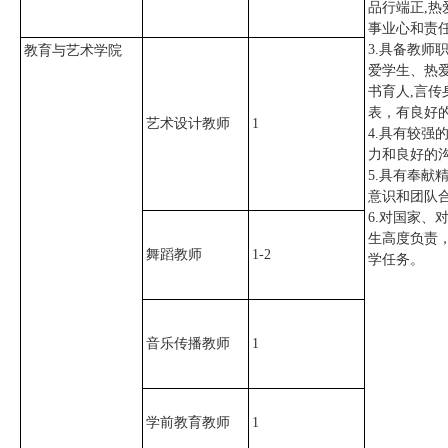
品行端正,热
事业心和责任
3.具备教师
教育与艺术学院
爱学生、热爱
书育人,言传
表，有良好
艺术设计教师
1
4.具有较强
力和良好的
5.具有奉献
意识和团队合
6.对国家、
生高度负责
舞蹈教师
1-2
学任务。
音乐传播教师
1
学前教育教师
1