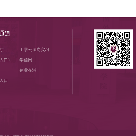
通道
厅
工学云顶岗实习
入口）
学信网
创业在湘
入口