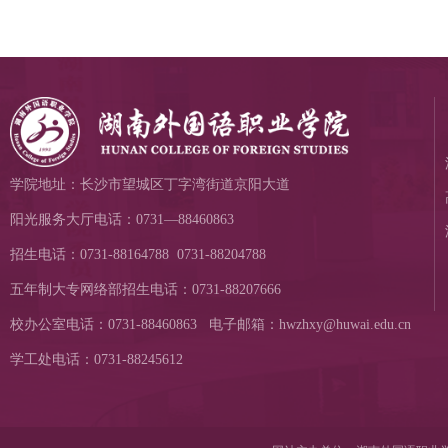
学院地址：长沙市望城区丁字湾街道京阳大道
阳光服务大厅电话：0731—88460863
招生电话：0731-88164788 0731-88204788
五年制大专网络部招生电话：0731-88207666
校办公室电话：0731-88460863 电子邮箱：hwzhxy@huwai.edu.cn
学工处电话：0731-88245612